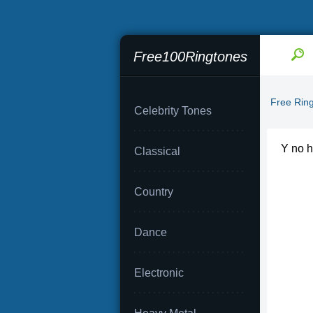
Free100Ringtones
Free Rin
Celebrity Tones
Y no 
Classical
Country
Dance
Electronic