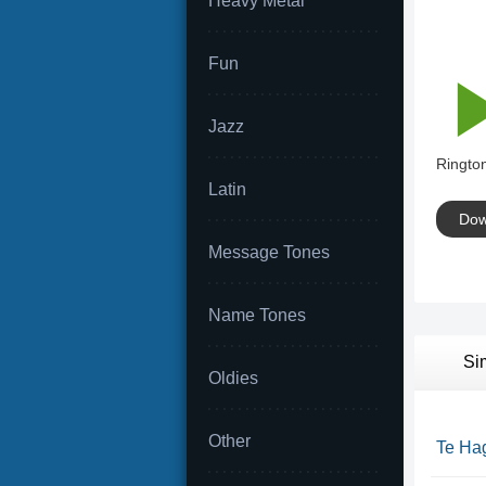
Heavy Metal
Fun
Jazz
Rington
Latin
Dow
Message Tones
Name Tones
Si
Oldies
Other
Te Ha