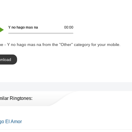
Y no hago mas na
00:00
e - Y no hago mas na from the "Other" category for your mobile.
nload
milar Ringtones:
go El Amor