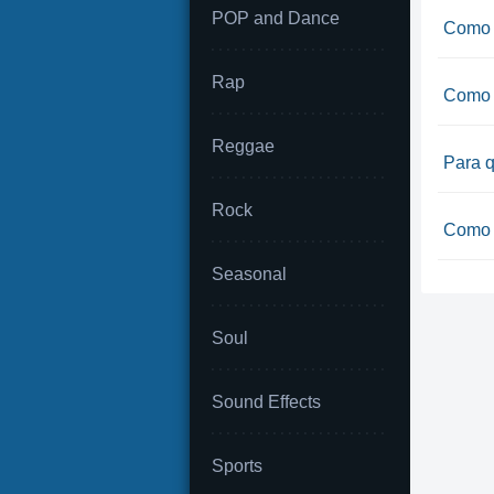
POP and Dance
Como 
Rap
Como 
Reggae
Para 
Rock
Como h
Seasonal
Soul
Sound Effects
Sports