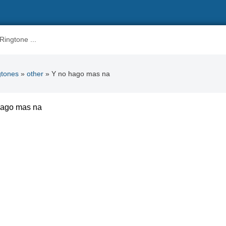
gtones
»
other
» Y no hago mas na
hago mas na