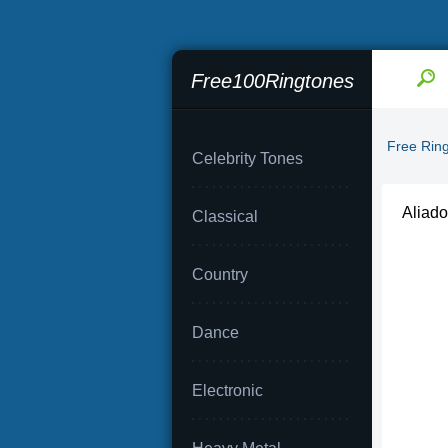
Free100Ringtones
Free Rin
Celebrity Tones
Aliado
Classical
Country
Dance
Electronic