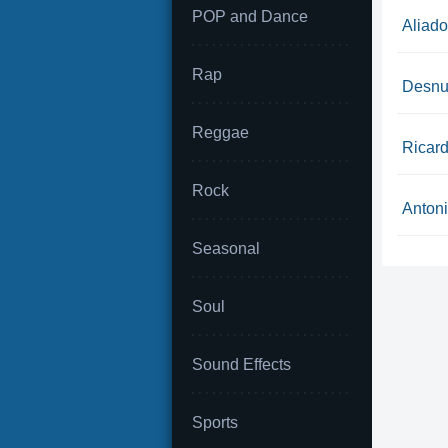
POP and Dance
Aliado
Rap
Desn
Reggae
Ricard
Rock
Antoni
Seasonal
Soul
Sound Effects
Sports