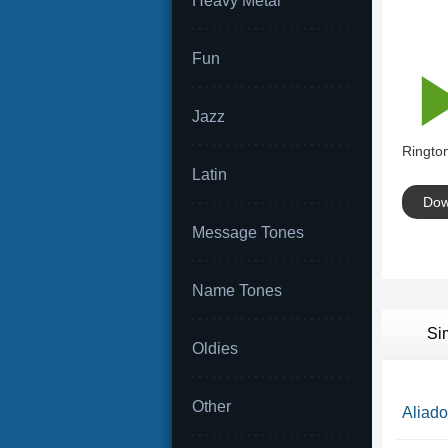
Heavy Metal
Fun
Jazz
Rington
Latin
Dow
Message Tones
Name Tones
Si
Oldies
Other
Aliado